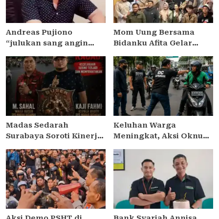
Andreas Pujiono
Mom Uung Bersama
“julukan sang angin
Bidanku Afita Gelar
malam,” dilaporkan ke
Edukasi Cara Menyusui
Satreskrim Polres
yang Benar dalam
Madiun , ditengarai tipu
Peringatan Pekan ASI
Masyarakat 3,5 Milliar
Sedunia 2026
Madas Sedarah
Keluhan Warga
Surabaya Soroti Kinerja
Meningkat, Aksi Oknum
Kapolsek Semampir,
Debt Collector di
Minta Kapolres
Jakarta Timur Dinilai
Pelabuhan Tanjung
Meresahkan
Perak Lakukan Evaluasi
Pengendara
Aksi Demo PSHT di
Bank Syariah Annisa