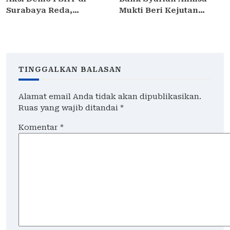
Surabaya Reda,
Mukti Beri Kejutan
Kapolrestabes Janji
Ulang Tahun ke
Proses Hukum dan
Kontributor Media di
Tetapkan DPO
Sidoarjo
TINGGALKAN BALASAN
Alamat email Anda tidak akan dipublikasikan.
Ruas yang wajib ditandai
*
Komentar
*