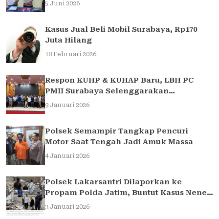
Traffic Light di Surabaya
5 Juni 2026
Kasus Jual Beli Mobil Surabaya, Rp170
Juta Hilang
18 Februari 2026
Respon KUHP & KUHAP Baru, LBH PC
PMII Surabaya Selenggarakan
Sarasehan Hukum
9 Januari 2026
Polsek Semampir Tangkap Pencuri
Motor Saat Tengah Jadi Amuk Massa
4 Januari 2026
Polsek Lakarsantri Dilaporkan ke
Propam Polda Jatim, Buntut Kasus Nenek
Elina
3 Januari 2026