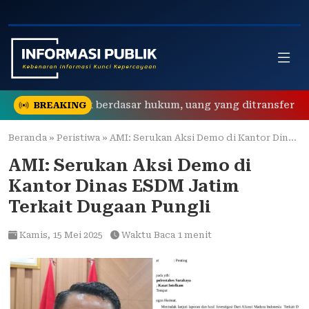
Skip
to
content
an Polisi tidak berdasar hukum, uang yang ditransfer ke reke
BREAKING
Beranda
»
Peristiwa
»
AMI: Serukan Aksi Demo di Kantor Dinas ESDM Jatim Terkait Dugaan Pungli
AMI: Serukan Aksi Demo di
Kantor Dinas ESDM Jatim
Terkait Dugaan Pungli
Kamis,
15 Mei 2025
Waktu Baca 1 menit