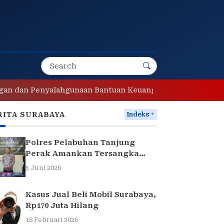
enyalahgunaan Bantuan Keuangan Desa Tropodo . Kec Waru 
RITA SURABAYA
Indeks
Polres Pelabuhan Tanjung
Perak Amankan Tersangka
Pencuri Komponen Traffic
5 Juni 2026
Light di Surabaya
Kasus Jual Beli Mobil Surabaya,
Rp170 Juta Hilang
18 Februari 2026