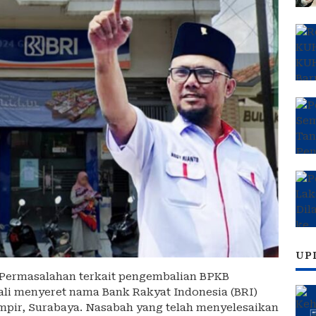
UP
Permasalahan terkait pengembalian BPKB
li menyeret nama Bank Rakyat Indonesia (BRI)
ir, Surabaya. Nasabah yang telah menyelesaikan