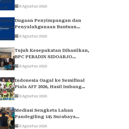
Kurniawan Teguhkan Sinergi
8 Agustus 2026
Polri dan Ulama
Dugaan Penyimpangan dan
Penyalahgunaan Bantuan
Keuangan Desa Tropodo . Kec
8 Agustus 2026
Waru . Kab . Sidoarjo
Tujuh Kesepakatan Dihasilkan,
BPC PERADIN SIDOARJO
Perkuat Kolaborasi dengan
8 Agustus 2026
DPRD
Indonesia Gagal ke Semifinal
Piala AFF 2026, Hasil Imbang
Lawan Singapura Jadi Akhir
8 Agustus 2026
Perjalanan Garuda
Mediasi Sengketa Lahan
Pandegiling 145 Surabaya
Berakhir Deadlock,
8 Agustus 2026