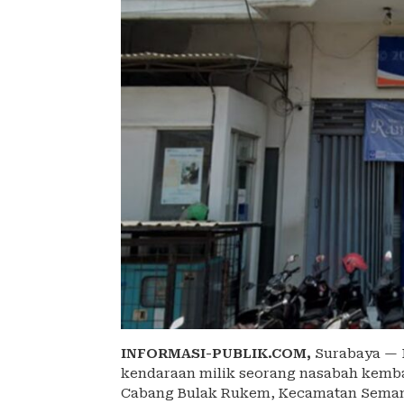
INFORMASI-PUBLIK.COM,
Surabaya — 
kendaraan milik seorang nasabah kemba
Cabang Bulak Rukem, Kecamatan Semamp