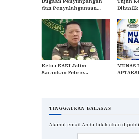
Dugaan Penyimpangan
Tujuh K
dan Penyalahgunaan
Dihasil
Bantuan Keuangan Desa
SIDOARJ
Tropodo . Kec Waru . Kab .
Kolabor
Sidoarjo
Ketua KAKI Jatim
MUNAS I
Sarankan Febrie
APTAKSI
Ardiansyah Tunjukkan
TEMA “B
Sikap dan Hormati Proses
BERKAR
Hukum, Bukan Ajukan
NEGERI”:
Praperadilan
HADIR
TINGGALKAN BALASAN
Alamat email Anda tidak akan dipubl