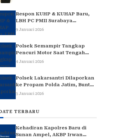
Respon KUHP & KUHAP Baru,
LBH PC PMII Surabaya
Selenggarakan Sarasehan
9 Januari 2026
Hukum
Polsek Semampir Tangkap
Pencuri Motor Saat Tengah
Jadi Amuk Massa
4 Januari 2026
Polsek Lakarsantri Dilaporkan
ke Propam Polda Jatim, Buntut
Kasus Nenek Elina
3 Januari 2026
DATE TERBARU
Kehadiran Kapolres Baru di
Sunan Ampel, AKBP Irwan