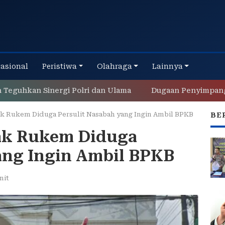
nasional
Peristiwa
Olahraga
Lainnya
n Sinergi Polri dan Ulama
Dugaan Penyimpangan dan P
lak Rukem Diduga Persulit Nasabah yang Ingin Ambil BPKB
BE
lak Rukem Diduga
ang Ingin Ambil BPKB
nit