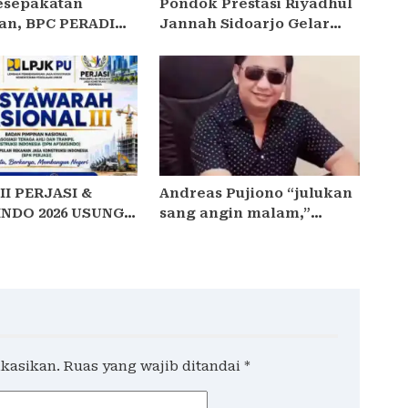
esepakatan
Pondok Prestasi Riyadhul
kan, BPC PERADIN
Jannah Sidoarjo Gelar
O Perkuat
Ujian Presentasi dan
asi dengan DPRD
Pembinaan Karakter
Santriwati Yatim Dhuafa
II PERJASI &
Andreas Pujiono “julukan
NDO 2026 USUNG
sang angin malam,”
ERSATU,
dilaporkan ke Satreskrim
YA, MEMBANGUN
Polres Madiun , ditengarai
 15 BPP SIAP
tipu Masyarakat 3,5
Milliar
ikasikan.
Ruas yang wajib ditandai
*