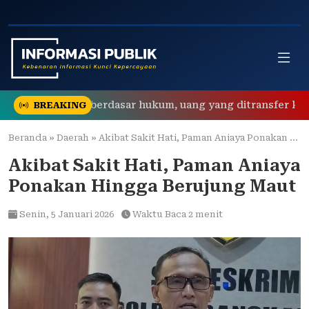
Skip
to
content
 Polisi tidak berdasar hukum, uang yang ditransfer ke rekeni
BREAKING
Beranda
»
Daerah
»
Akibat Sakit Hati, Paman Aniaya Ponakan Hingga Berujung Maut
Akibat Sakit Hati, Paman Aniaya
Ponakan Hingga Berujung Maut
Senin,
5 Januari 2026
Waktu Baca 2 menit