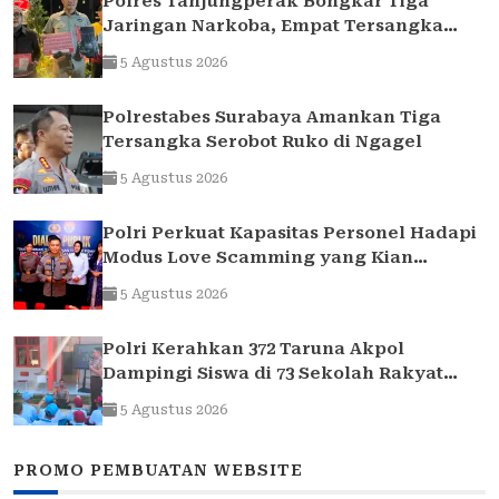
Polres Tanjungperak Bongkar Tiga
Jaringan Narkoba, Empat Tersangka
Pengedar Diamankan
5 Agustus 2026
Polrestabes Surabaya Amankan Tiga
Tersangka Serobot Ruko di Ngagel
5 Agustus 2026
Polri Perkuat Kapasitas Personel Hadapi
Modus Love Scamming yang Kian
Kompleks
5 Agustus 2026
Polri Kerahkan 372 Taruna Akpol
Dampingi Siswa di 73 Sekolah Rakyat
Bersama Taruna Akademi TNI
5 Agustus 2026
PROMO PEMBUATAN WEBSITE