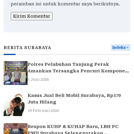
peramban ini untuk komentar saya berikutnya.
BERITA SURABAYA
Indeks
Polres Pelabuhan Tanjung Perak
Amankan Tersangka Pencuri Komponen
Traffic Light di Surabaya
5 Juni 2026
Kasus Jual Beli Mobil Surabaya, Rp170
Juta Hilang
18 Februari 2026
Respon KUHP & KUHAP Baru, LBH PC
PMII Surabaya Selenggarakan