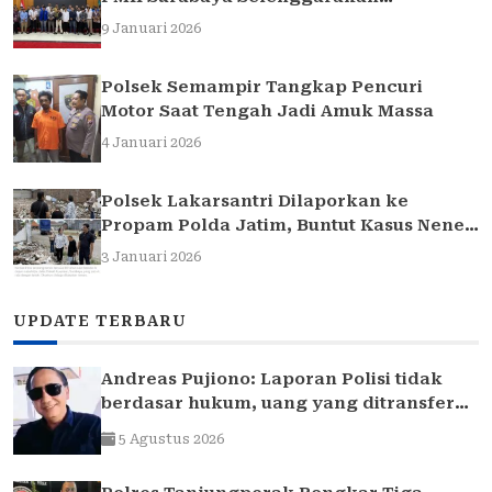
Sarasehan Hukum
9 Januari 2026
Polsek Semampir Tangkap Pencuri
Motor Saat Tengah Jadi Amuk Massa
4 Januari 2026
Polsek Lakarsantri Dilaporkan ke
Propam Polda Jatim, Buntut Kasus Nenek
Elina
3 Januari 2026
UPDATE TERBARU
Andreas Pujiono: Laporan Polisi tidak
berdasar hukum, uang yang ditransfer
ke rekening realitanya tidak sampai 1,7
5 Agustus 2026
Milliar