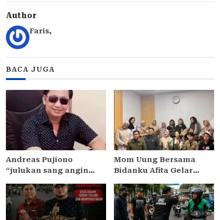
Author
Faris
,
BACA JUGA
Andreas Pujiono
Mom Uung Bersama
“julukan sang angin
Bidanku Afita Gelar
malam,” dilaporkan ke
Edukasi Cara Menyusui
Satreskrim Polres
yang Benar dalam
Madiun , ditengarai tipu
Peringatan Pekan ASI
Masyarakat 3,5 Milliar
Sedunia 2026