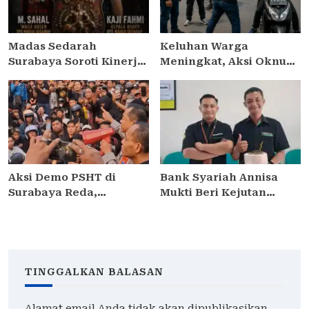
Madas Sedarah
Keluhan Warga
Surabaya Soroti Kinerja
Meningkat, Aksi Oknum
Kapolsek Semampir,
Debt Collector di
Minta Kapolres
Jakarta Timur Dinilai
Pelabuhan Tanjung
Meresahkan
Perak Lakukan Evaluasi
Pengendara
Aksi Demo PSHT di
Bank Syariah Annisa
Surabaya Reda,
Mukti Beri Kejutan
Kapolrestabes Janji
Ulang Tahun ke
Proses Hukum dan
Kontributor Media di
Tetapkan DPO
Sidoarjo
TINGGALKAN BALASAN
Alamat email Anda tidak akan dipublikasikan.