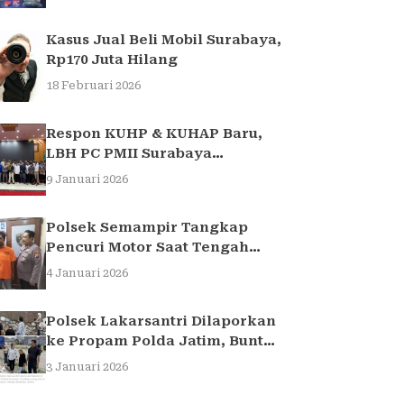
Light di Surabaya
Kasus Jual Beli Mobil Surabaya,
Rp170 Juta Hilang
18 Februari 2026
Respon KUHP & KUHAP Baru,
LBH PC PMII Surabaya
Selenggarakan Sarasehan
9 Januari 2026
Hukum
Polsek Semampir Tangkap
Pencuri Motor Saat Tengah
Jadi Amuk Massa
4 Januari 2026
Polsek Lakarsantri Dilaporkan
ke Propam Polda Jatim, Buntut
Kasus Nenek Elina
3 Januari 2026