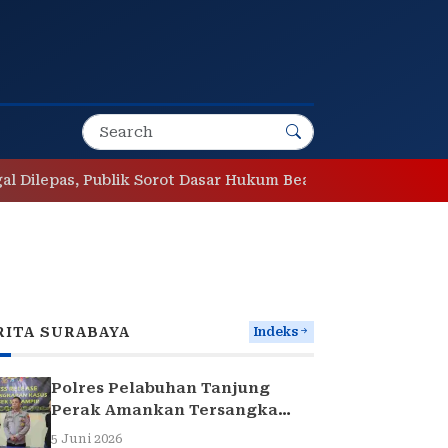
ilepas, Publik Sorot Dasar Hukum Bea Cukai Juanda
Ke
RITA SURABAYA
Indeks
Polres Pelabuhan Tanjung
Perak Amankan Tersangka
Pencuri Komponen Traffic
5 Juni 2026