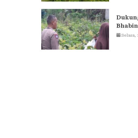
Dukun
Bhabin
Pekar
Selasa,