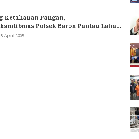
g Ketahanan Pangan,
kamtibmas Polsek Baron Pantau Lahan
angan Warga
15 April 2025