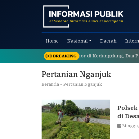
Skip
to
content
Home
Nasional
Daerah
Inter
olres Sampang Ungkap Curanmor di Kedungdung, Dua Pria 
BREAKING
Pertanian Nganjuk
Beranda
»
Pertanian Nganjuk
Polsek
di Des
Minggu