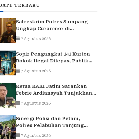
DATE TERBARU
Satreskrim Polres Sampang
Ungkap Curanmor di
Kedungdung, Dua Pria
7 Agustus 2026
Diamankan
Sopir Pengangkut 141 Karton
Rokok Ilegal Dilepas, Publik
Sorot Dasar Hukum Bea Cukai
7 Agustus 2026
Juanda
Ketua KAKI Jatim Sarankan
Febrie Ardiansyah Tunjukkan
Sikap dan Hormati Proses
7 Agustus 2026
Hukum, Bukan Ajukan
Praperadilan
Sinergi Polisi dan Petani,
Polres Pelabuhan Tanjung
Perak Panen Jagung Pulut
7 Agustus 2026
Ketan Ungu