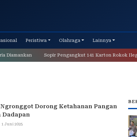
nasional
Peristiwa
Olahraga
Lainnya
Diamankan
Sopir Pengangkut 141 Karton Rokok Ilegal D
BE
 Ngronggot Dorong Ketahanan Pangan
a Dadapan
,
1 Juni 2025