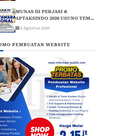
MUNAS III PERJASI &
APTAKSINDO 2026 USUNG TEMA
“BERSATU, BERKARYA,
6 Agustus 2026
MEMBANGUN NEGERI”: 15 BPP
SIAP HADIR
OMO PEMBUATAN WEBSITE