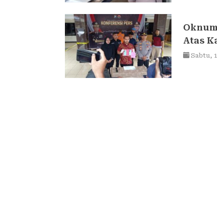
Oknum 
Atas K
Umur
Sabtu,
1