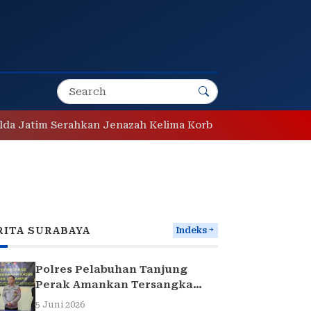
Jatim Serahkan Jenazah Kelima Korban KM Mutiara Sentosa 
RITA SURABAYA
Indeks
Polres Pelabuhan Tanjung
Perak Amankan Tersangka
Pencuri Komponen Traffic
5 Juni 2026