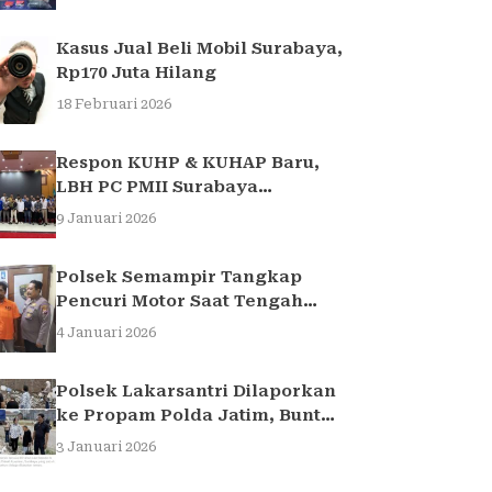
Light di Surabaya
Kasus Jual Beli Mobil Surabaya,
Rp170 Juta Hilang
18 Februari 2026
Respon KUHP & KUHAP Baru,
LBH PC PMII Surabaya
Selenggarakan Sarasehan
9 Januari 2026
Hukum
Polsek Semampir Tangkap
Pencuri Motor Saat Tengah
Jadi Amuk Massa
4 Januari 2026
Polsek Lakarsantri Dilaporkan
ke Propam Polda Jatim, Buntut
Kasus Nenek Elina
3 Januari 2026