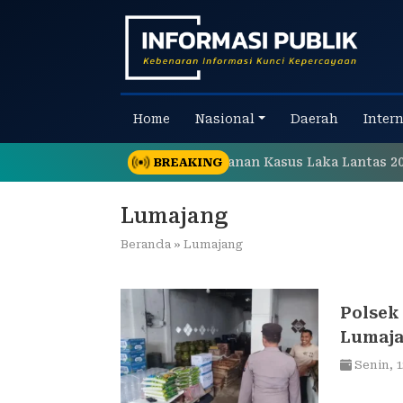
Skip
to
content
Home
Nasional
Daerah
Inter
es Pasuruan Tegaskan Penanganan Kasus Laka Lantas 2017 
BREAKING
Lumajang
Beranda
»
Lumajang
Polsek
Lumaja
Tinggi
Senin,
1