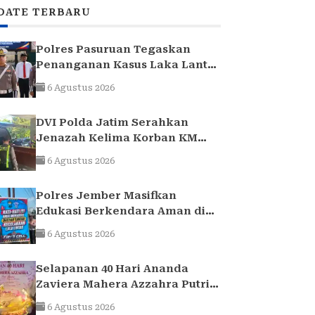
DATE TERBARU
Polres Pasuruan Tegaskan
Penanganan Kasus Laka Lantas
2017 Telah Tuntas dan
6 Agustus 2026
Berkekuatan Hukum Tetap
DVI Polda Jatim Serahkan
Jenazah Kelima Korban KM
Mutiara Sentosa II
6 Agustus 2026
Polres Jember Masifkan
Edukasi Berkendara Aman di
Titik Rawan Kecelakaan
6 Agustus 2026
Selapanan 40 Hari Ananda
Zaviera Mahera Azzahra Putri
Berlangsung Khidmat dan
6 Agustus 2026
Penuh Kebersamaan