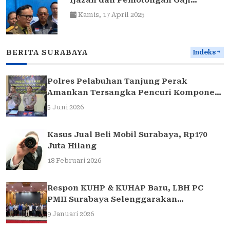
Karyawan oleh Perusahaan di
Kamis,
17 April 2025
Surabaya
BERITA SURABAYA
Indeks
Polres Pelabuhan Tanjung Perak
Amankan Tersangka Pencuri Komponen
Traffic Light di Surabaya
5 Juni 2026
Kasus Jual Beli Mobil Surabaya, Rp170
Juta Hilang
18 Februari 2026
Respon KUHP & KUHAP Baru, LBH PC
PMII Surabaya Selenggarakan
Sarasehan Hukum
9 Januari 2026