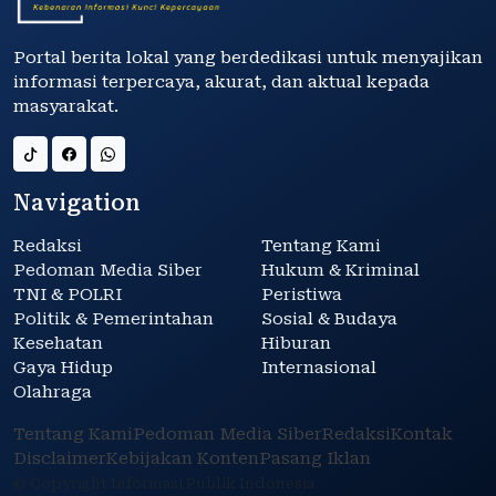
Portal berita lokal yang berdedikasi untuk menyajikan
informasi terpercaya, akurat, dan aktual kepada
masyarakat.
Navigation
Redaksi
Tentang Kami
Pedoman Media Siber
Hukum & Kriminal
TNI & POLRI
Peristiwa
Politik & Pemerintahan
Sosial & Budaya
Kesehatan
Hiburan
Gaya Hidup
Internasional
Olahraga
Tentang Kami
Pedoman Media Siber
Redaksi
Kontak
Disclaimer
Kebijakan Konten
Pasang Iklan
© Copyright Informasi Publik Indonesia