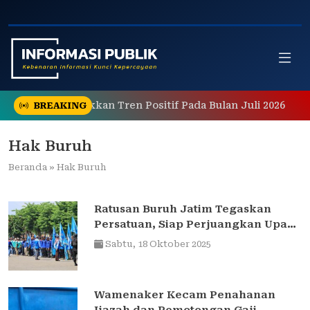
Skip
to
content
Tetap Menunjukkan Tren Positif Pada Bulan Juli 2026
B
BREAKING
Hak Buruh
Beranda
»
Hak Buruh
Ratusan Buruh Jatim Tegaskan
Persatuan, Siap Perjuangkan Upah
2026
Sabtu,
18 Oktober 2025
Wamenaker Kecam Penahanan
Ijazah dan Pemotongan Gaji