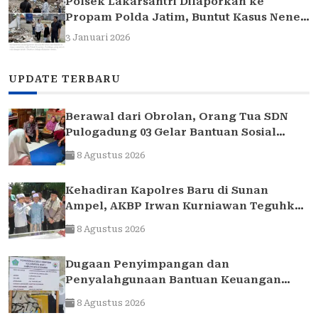
Polsek Lakarsantri Dilaporkan ke
Propam Polda Jatim, Buntut Kasus Nenek
Elina
3 Januari 2026
UPDATE TERBARU
Berawal dari Obrolan, Orang Tua SDN
Pulogadung 03 Gelar Bantuan Sosial
untuk Siswa yang Membutuhkan
8 Agustus 2026
Kehadiran Kapolres Baru di Sunan
Ampel, AKBP Irwan Kurniawan Teguhkan
Sinergi Polri dan Ulama
8 Agustus 2026
Dugaan Penyimpangan dan
Penyalahgunaan Bantuan Keuangan
Desa Tropodo . Kec Waru . Kab . Sidoarjo
8 Agustus 2026