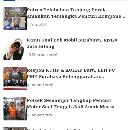
Polres Pelabuhan Tanjung Perak
Amankan Tersangka Pencuri Komponen
Traffic Light di Surabaya
5 Juni 2026
Kasus Jual Beli Mobil Surabaya, Rp170
Juta Hilang
18 Februari 2026
Respon KUHP & KUHAP Baru, LBH PC
PMII Surabaya Selenggarakan
Sarasehan Hukum
9 Januari 2026
Polsek Semampir Tangkap Pencuri
Motor Saat Tengah Jadi Amuk Massa
4 Januari 2026