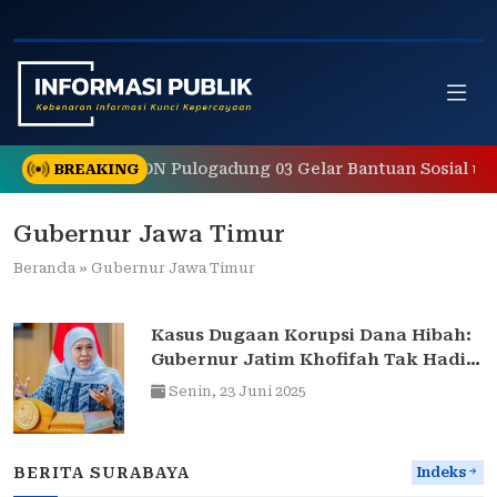
Skip
to
content
an, Orang Tua SDN Pulogadung 03 Gelar Bantuan Sosial un
BREAKING
Gubernur Jawa Timur
Beranda
»
Gubernur Jawa Timur
Kasus Dugaan Korupsi Dana Hibah:
Gubernur Jatim Khofifah Tak Hadir
dalam Panggilan KPK
Senin,
23 Juni 2025
BERITA SURABAYA
Indeks