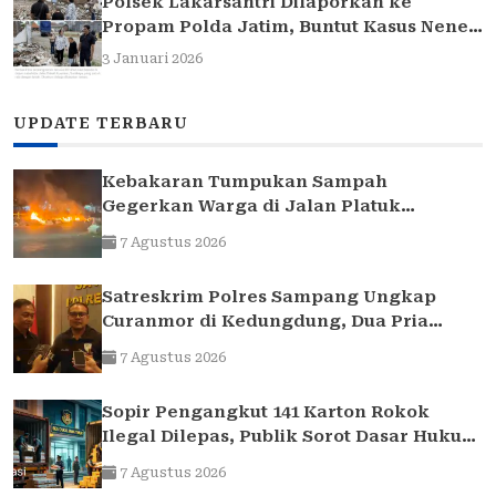
Polsek Lakarsantri Dilaporkan ke
Propam Polda Jatim, Buntut Kasus Nenek
Elina
3 Januari 2026
UPDATE TERBARU
Kebakaran Tumpukan Sampah
Gegerkan Warga di Jalan Platuk
Donomulyo Surabaya
7 Agustus 2026
Satreskrim Polres Sampang Ungkap
Curanmor di Kedungdung, Dua Pria
Diamankan
7 Agustus 2026
Sopir Pengangkut 141 Karton Rokok
Ilegal Dilepas, Publik Sorot Dasar Hukum
Bea Cukai Juanda
7 Agustus 2026