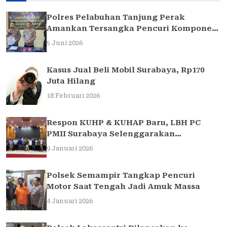
Polres Pelabuhan Tanjung Perak
Amankan Tersangka Pencuri Komponen
Traffic Light di Surabaya
5 Juni 2026
Kasus Jual Beli Mobil Surabaya, Rp170
Juta Hilang
18 Februari 2026
Respon KUHP & KUHAP Baru, LBH PC
PMII Surabaya Selenggarakan
Sarasehan Hukum
9 Januari 2026
Polsek Semampir Tangkap Pencuri
Motor Saat Tengah Jadi Amuk Massa
4 Januari 2026