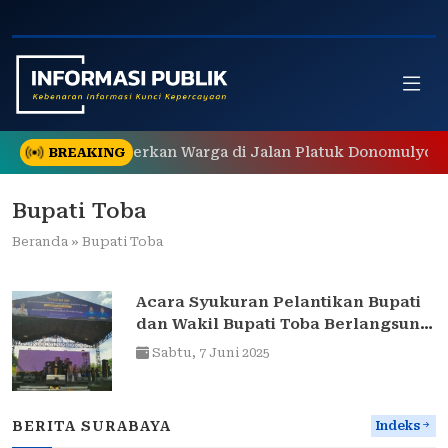
Skip
to
content
n Sampah Gegerkan Warga di Jalan Platuk Donomulyo Sur
BREAKING
Bupati Toba
Beranda
»
Bupati Toba
Acara Syukuran Pelantikan Bupati
dan Wakil Bupati Toba Berlangsung
Penuh Hikmat dan Semangat
Sabtu,
7 Juni 2025
Persatuan
BERITA SURABAYA
Indeks