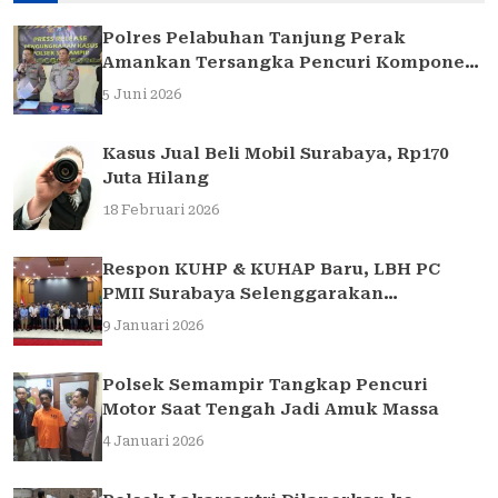
Polres Pelabuhan Tanjung Perak
Amankan Tersangka Pencuri Komponen
Traffic Light di Surabaya
5 Juni 2026
Kasus Jual Beli Mobil Surabaya, Rp170
Juta Hilang
18 Februari 2026
Respon KUHP & KUHAP Baru, LBH PC
PMII Surabaya Selenggarakan
Sarasehan Hukum
9 Januari 2026
Polsek Semampir Tangkap Pencuri
Motor Saat Tengah Jadi Amuk Massa
4 Januari 2026