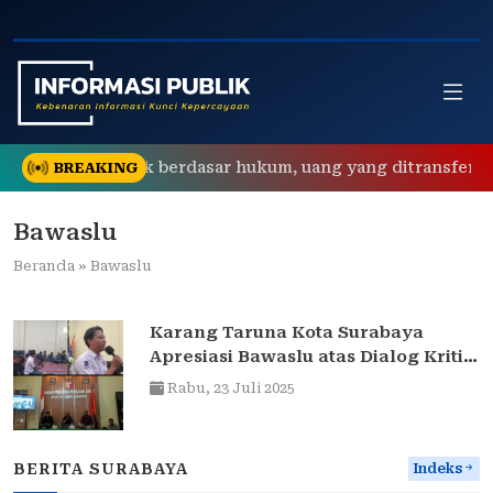
Skip
to
content
oran Polisi tidak berdasar hukum, uang yang ditransfer ke re
BREAKING
Bawaslu
Beranda
»
Bawaslu
Karang Taruna Kota Surabaya
Apresiasi Bawaslu atas Dialog Kritis
Putusan MK 135
Rabu,
23 Juli 2025
BERITA SURABAYA
Indeks