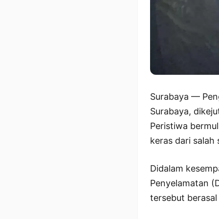
Surabaya — Peng
Surabaya, dikeju
Peristiwa bermu
keras dari salah
Didalam kesemp
Penyelamatan (D
tersebut berasal