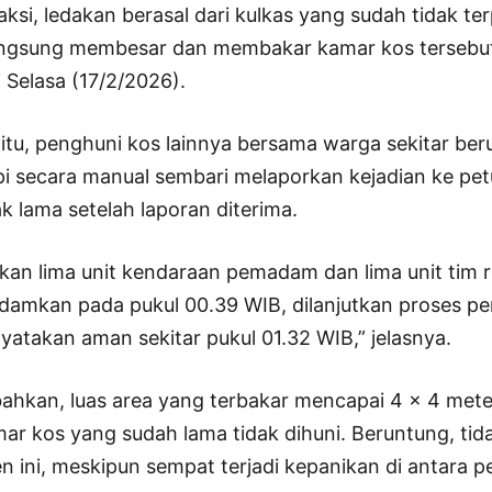
saksi, ledakan berasal dari kulkas yang sudah tidak te
angsung membesar dan membakar kamar kos tersebut
 Selasa (17/2/2026).
 itu, penghuni kos lainnya bersama warga sekitar be
secara manual sembari melaporkan kejadian ke pe
 lama setelah laporan diterima.
an lima unit kendaraan pemadam dan lima unit tim re
padamkan pada pukul 00.39 WIB, dilanjutkan proses p
nyatakan aman sekitar pukul 01.32 WIB,” jelasnya.
kan, luas area yang terbakar mencapai 4 x 4 meter
mar kos yang sudah lama tidak dihuni. Beruntung, ti
en ini, meskipun sempat terjadi kepanikan di antara 