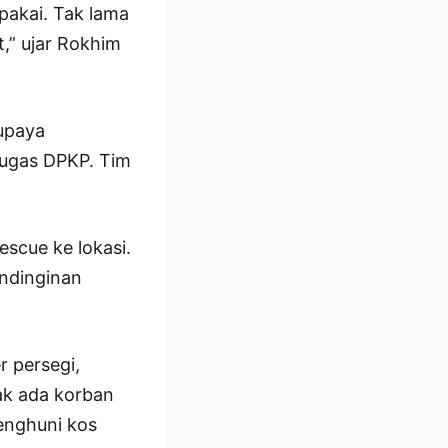
rpakai. Tak lama
,” ujar Rokhim
rupaya
tugas DPKP. Tim
scue ke lokasi.
endinginan
 persegi,
dak ada korban
penghuni kos