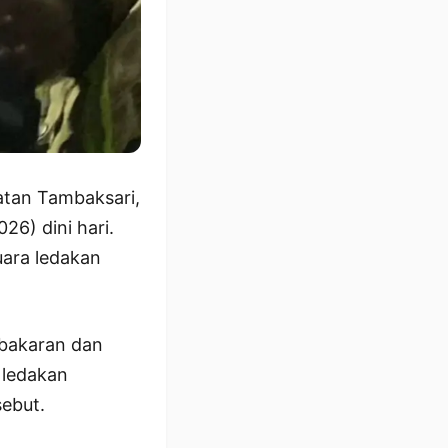
atan Tambaksari,
26) dini hari.
uara ledakan
bakaran dan
 ledakan
sebut.