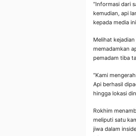
“Informasi dari 
kemudian, api l
kepada media ini
Melihat kejadian
memadamkan api 
pemadam tiba tak
“Kami mengerahk
Api berhasil di
hingga lokasi di
Rokhim menambah
meliputi satu ka
jiwa dalam insid