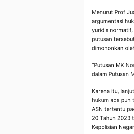
Menurut Prof J
argumentasi huku
yuridis normatif
putusan tersebu
dimohonkan ole
“Putusan MK Nom
dalam Putusan M
Karena itu, lanj
hukum apa pun t
ASN tertentu pa
20 Tahun 2023 
Kepolisian Negar