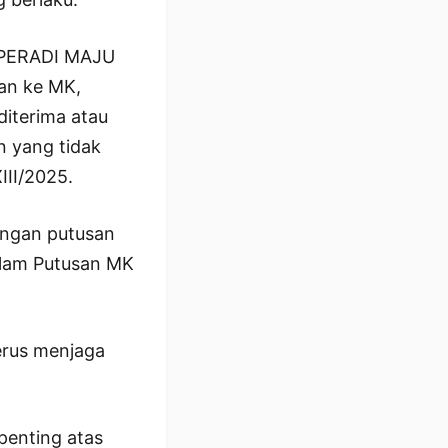
P PERADI MAJU
an ke MK,
diterima atau
 yang tidak
II/2025.
dengan putusan
alam Putusan MK
erus menjaga
penting atas