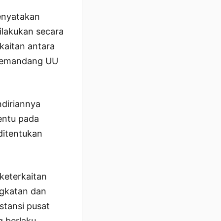
enyatakan
ilakukan secara
kaitan antara
 memandang UU
diriannya
entu pada
ditentukan
 keterkaitan
ngkatan dan
stansi pusat
g berlaku.