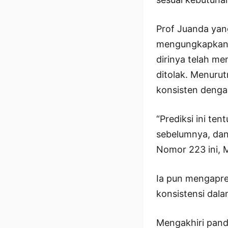
Prof Juanda ya
mengungkapkan b
dirinya telah m
ditolak. Menuru
konsisten denga
“Prediksi ini te
sebelumnya, dan
Nomor 223 ini, M
Ia pun mengapre
konsistensi dala
Mengakhiri pand