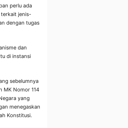
pan perlu ada
erkait jenis-
tan dengan tugas
kanisme dan
u di instansi
yang sebelumnya
san MK Nomor 114
 Negara yang
engan menegaskan
h Konstitusi.