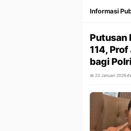
Informasi Pub
Putusan 
114, Pro
bagi Polr
📅 23 Januari 2026
✍️