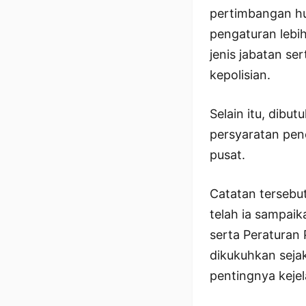
pertimbangan hu
pengaturan lebih
jenis jabatan se
kepolisian.
Selain itu, dib
persyaratan pene
pusat.
Catatan tersebu
telah ia sampai
serta Peraturan
dikukuhkan seja
pentingnya keje