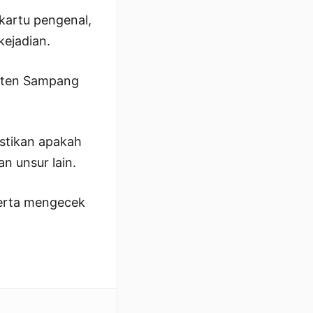
 kartu pengenal,
kejadian.
paten Sampang
stikan apakah
n unsur lain.
serta mengecek