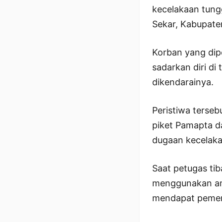
kecelakaan tung
Sekar, Kabupate
Korban yang dipe
sadarkan diri di
dikendarainya.
Peristiwa terseb
piket Pamapta d
dugaan kecelakaa
Saat petugas tib
menggunakan am
mendapat pemeri