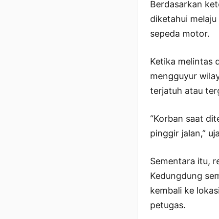
Berdasarkan ket
diketahui melaj
sepeda motor.
Ketika melintas d
mengguyur wilay
terjatuh atau ter
“Korban saat di
pinggir jalan,” u
Sementara itu, 
Kedungdung semp
kembali ke loka
petugas.