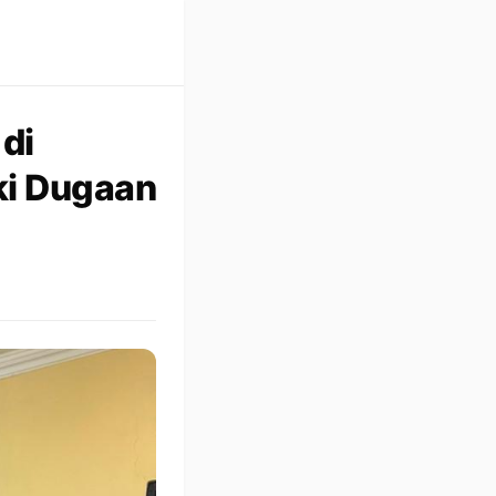
di
ki Dugaan