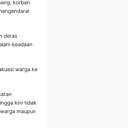
pang, korban
 mengendarai
an deras
dalam keadaan
akuasi warga ke
matan
gga kini tidak
da warga maupun