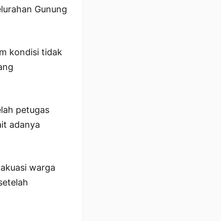
Kelurahan Gunung
m kondisi tidak
yang
elah petugas
ait adanya
vakuasi warga
etelah