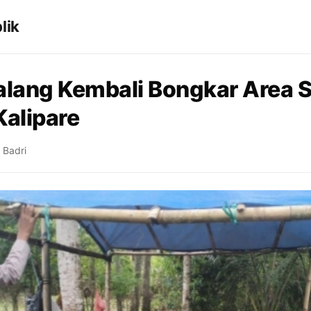
lik
alang Kembali Bongkar Area 
Kalipare
 Badri