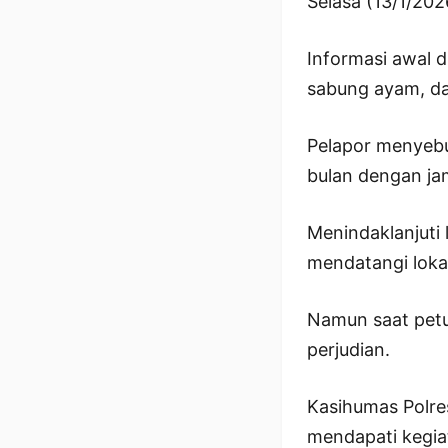
Selasa (13/1/202
Informasi awal 
sabung ayam, dad
Pelapor menyebu
bulan dengan jam
Menindaklanjuti 
mendatangi loka
Namun saat petug
perjudian.
Kasihumas Polre
mendapati kegia