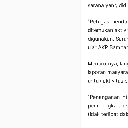
sarana yang did
“Petugas mendata
ditemukan aktiv
digunakan. Sara
ujar AKP Bamban
Menurutnya, lan
laporan masyara
untuk aktivitas p
“Penanganan ini 
pembongkaran sa
tidak terlibat d