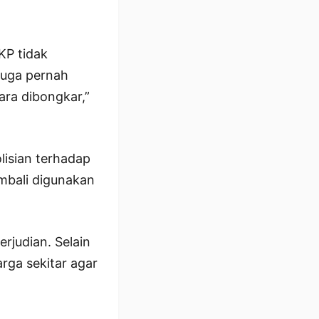
KP tidak
duga pernah
ara dibongkar,”
lisian terhadap
mbali digunakan
rjudian. Selain
ga sekitar agar