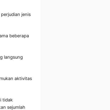
perjudian jenis
elama beberapa
ng langsung
emukan aktivitas
 tidak
kan sejumlah