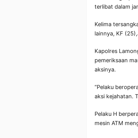
terlibat dalam j
Kelima tersangka
lainnya, KF (25
Kapolres Lamong
pemeriksaan mas
aksinya.
“Pelaku beropera
aksi kejahatan. 
Pelaku H berper
mesin ATM mengg