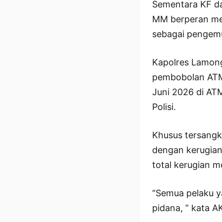
Sementara KF da
MM berperan men
sebagai pengemu
Kapolres Lamon
pembobolan ATM d
Juni 2026 di AT
Polisi.
Khusus tersangk
dengan kerugian 
total kerugian m
“Semua pelaku ya
pidana, ” kata A