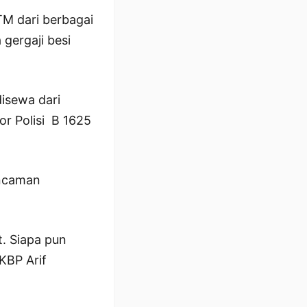
TM dari berbagai
 gergaji besi
disewa dari
r Polisi B 1625
ancaman
. Siapa pun
KBP Arif