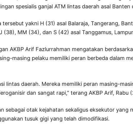
aringan spesialis ganjal ATM lintas daerah asal Bante
 tersebut yakni H (31) asal Balaraja, Tangerang, Ban
),J (38), MM (34), dan S (42) asal Tanggamus, Lampu
an AKBP Arif Fazlurrahman mengatakan berdasarkan
ing-masing pelaku memiliki peran berbeda dalam m
si lintas daerah. Mereka memiliki peran masing-masi
Teroganisir dan sangat rapi,” terang AKBP Arif, Rabu 
an sebagai otak kejahatan sekaligus eksekutor yang 
unakan tusuk gigi yang telah dimodifikasi.