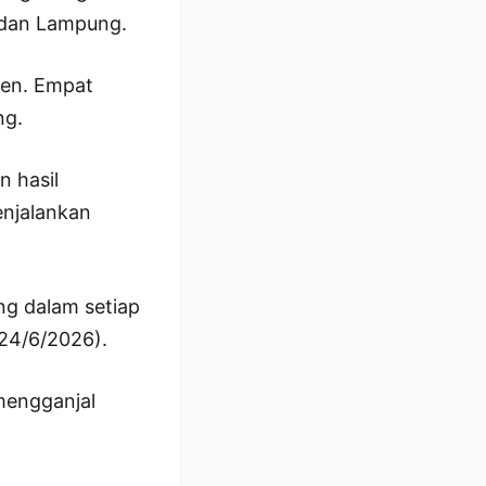
n dan Lampung.
ten. Empat
ng.
 hasil
enjalankan
ng dalam setiap
(24/6/2026).
mengganjal