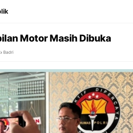
lik
lan Motor Masih Dibuka
️ Badri