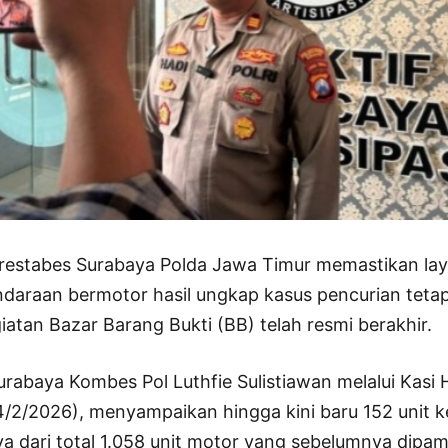
restabes Surabaya Polda Jawa Timur memastikan la
daraan bermotor hasil ungkap kasus pencurian tetap
giatan Bazar Barang Bukti (BB) telah resmi berakhir.
urabaya Kombes Pol Luthfie Sulistiawan melalui Kasi
4/2/2026), menyampaikan hingga kini baru 152 unit 
ya dari total 1.058 unit motor yang sebelumnya dipa