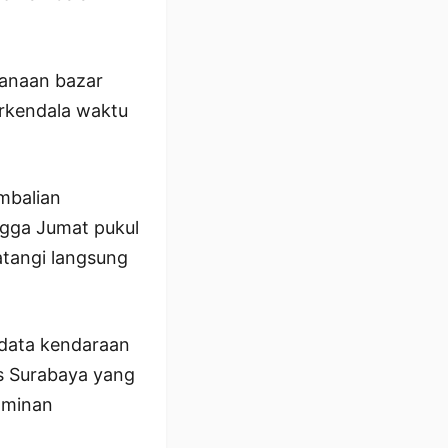
sanaan bazar
erkendala waktu
mbalian
ngga Jumat pukul
tangi langsung
 data kendaraan
es Surabaya yang
aminan