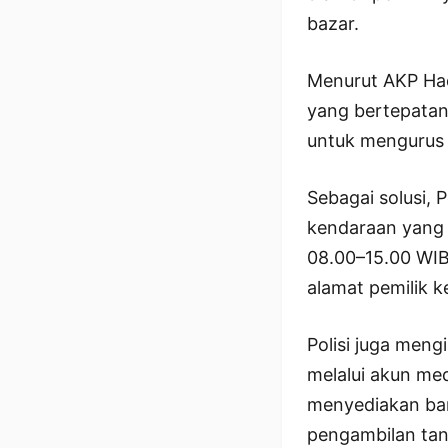
bazar.
Menurut AKP Had
yang bertepatan
untuk mengurus 
Sebagai solusi,
kendaraan yang 
08.00–15.00 WI
alamat pemilik k
Polisi juga men
melalui akun me
menyediakan bar
pengambilan tanp