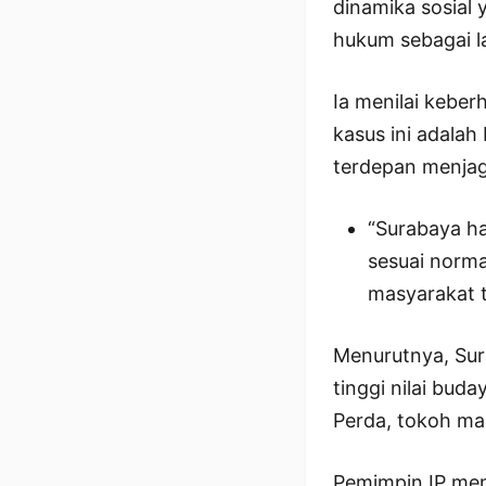
dinamika sosial
hukum sebagai la
Ia menilai kebe
kasus ini adalah
terdepan menjaga
“Surabaya ha
sesuai norm
masyarakat t
Menurutnya, Su
tinggi nilai bud
Perda, tokoh ma
Pemimpin IP men