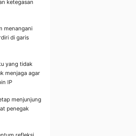
kan ketegasan
am menangani
ri di garis
ku yang tidak
uk menjaga agar
in IP
etap menjunjung
arat penegak
tum refleksi