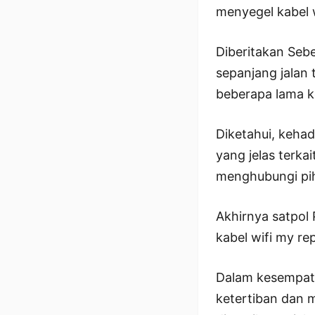
menyegel kabel w
Diberitakan Seb
sepanjang jalan 
beberapa lama k
Diketahui, kehad
yang jelas terka
menghubungi pih
Akhirnya satpol
kabel wifi my rep
Dalam kesempata
ketertiban dan m