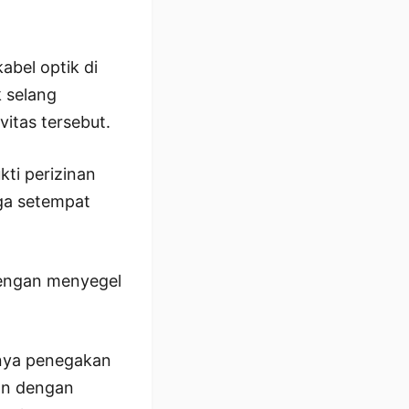
bel optik di
k selang
itas tersebut.
kti perizinan
rga setempat
dengan menyegel
gnya penegakan
tan dengan