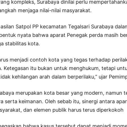
 yang kompleks, Surabaya dinilai perlu mempertahan
ngkah menjaga nilai-nilai masyarakat.
rhasilan Satpol PP kecamatan Tegalsari Surabaya dal
 bentuk nyata bahwa aparat Penegak perda masih berdi
 stabilitas kota.
rus menjadi contoh kota yang tegas terhadap perila
a. Ketegasan itu bukan untuk menghukum, tetapi unt
idak kehilangan arah dalam berperilaku,” ujar Pemimp
rabaya merupakan kota besar yang modern, namun t
aya serta keimanan. Oleh sebab itu, sinergi antara ap
syarakat, dan elemen publik harus terus diperkokoh
egaskan bahwa kasus tersebut dapat menjadi momen