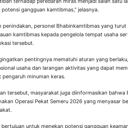
iban terhadap peredaran miras menjadi salah satu l
potensi gangguan kamtibmas,” jelasnya.
n penindakan, personel Bhabinkamtibmas yang turut 
auan kamtibmas kepada pengelola tempat usaha ser
okasi tersebut.
gingatkan pentingnya mematuhi aturan yang berlaku
rasional usaha dan larangan aktivitas yang dapat me
t pengaruh minuman keras.
 tersebut, masyarakat juga diinformasikan bahwa Po
nakan Operasi Pekat Semeru 2026 yang menyasar be
akat.
t bertujuan untuk menekan potensi gangguan keaman