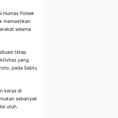
si Humas Polsek
uk memastikan
arakat selama
ituasi tetap
ktivitas yang
roto, pada Sabtu
n keras di
itemukan sebanyak
si utuh.