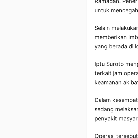
Ramadan. Penert
untuk mencegah 
Selain melakuka
memberikan imb
yang berada di l
Iptu Suroto men
terkait jam ope
keamanan akiba
Dalam kesempatan
sedang melaksa
penyakit masyar
Operasi tersebu