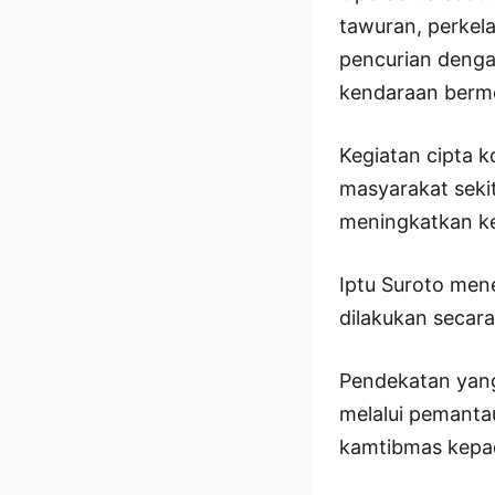
tawuran, perkela
pencurian denga
kendaraan berm
Kegiatan cipta k
masyarakat seki
meningkatkan ke
Iptu Suroto men
dilakukan secara
Pendekatan yang
melalui pemanta
kamtibmas kepa