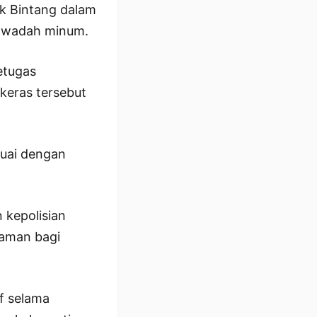
ek Bintang dalam
am wadah minum.
etugas
keras tersebut
suai dengan
 kepolisian
 aman bagi
f selama