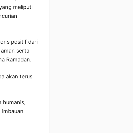
 yang meliputi
ncurian
ns positif dari
a aman serta
ama Ramadan.
pa akan terus
n humanis,
n imbauan