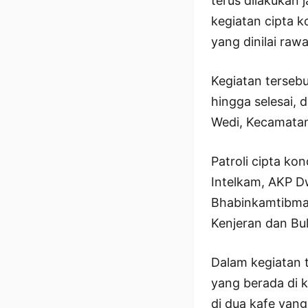
terus dilakukan 
kegiatan cipta k
yang dinilai raw
Kegiatan terseb
hingga selesai, 
Wedi, Kecamatan
Patroli cipta ko
Intelkam, AKP D
Bhabinkamtibmas
Kenjeran dan Bul
Dalam kegiatan 
yang berada di k
di dua kafe yang