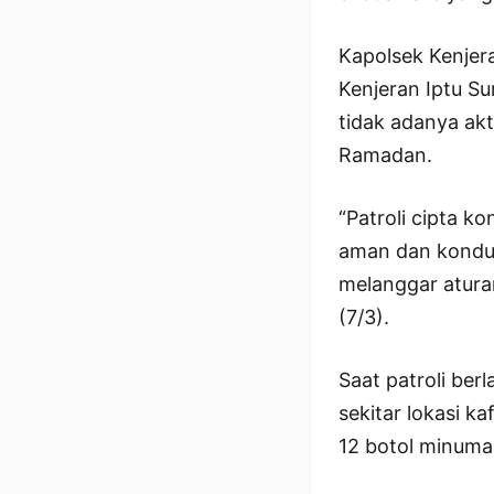
Kapolsek Kenjera
Kenjeran Iptu S
tidak adanya ak
Ramadan.
“Patroli cipta k
aman dan kondus
melanggar atura
(7/3).
Saat patroli be
sekitar lokasi k
12 botol minuma