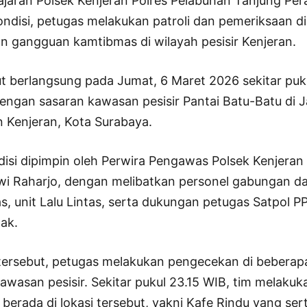
jajaran Polsek Kenjeran Polres Pelabuhan Tanjung Pera
ondisi, petugas melakukan patroli dan pemeriksaan di 
an gangguan kamtibmas di wilayah pesisir Kenjeran.
ut berlangsung pada Jumat, 6 Maret 2026 sekitar puk
dengan sasaran kawasan pesisir Pantai Batu-Batu di
 Kenjeran, Kota Surabaya.
ndisi dipimpin oleh Perwira Pengawas Polsek Kenjeran
wi Raharjo, dengan melibatkan personel gabungan dar
, unit Lalu Lintas, serta dukungan petugas Satpol 
ak.
tersebut, petugas melakukan pengecekan di beberap
awasan pesisir. Sekitar pukul 23.15 WIB, tim melaku
 berada di lokasi tersebut, yakni Kafe Rindu yang ser