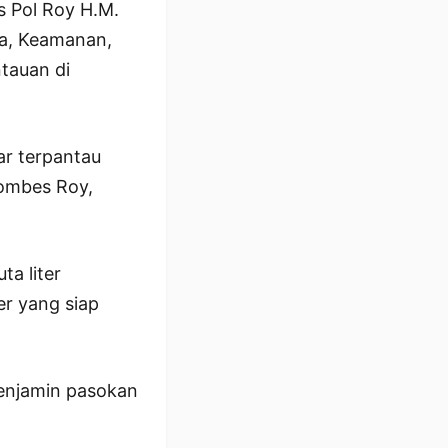
s Pol Roy H.M.
ga, Keamanan,
tauan di
ar terpantau
Kombes Roy,
a liter
ter yang siap
 menjamin pasokan