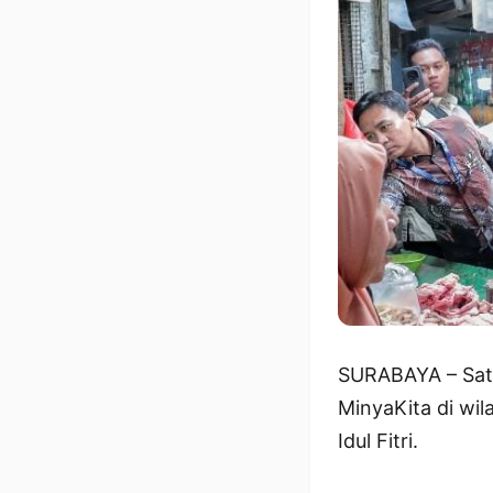
SURABAYA – Satg
MinyaKita di wi
Idul Fitri.