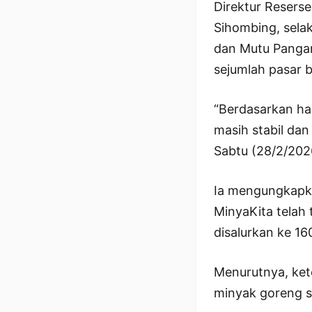
Direktur Reserse
Sihombing, sela
dan Mutu Pangan
sejumlah pasar b
“Berdasarkan has
masih stabil dan
Sabtu (28/2/202
Ia mengungkapkan
MinyaKita telah t
disalurkan ke 16
Menurutnya, kete
minyak goreng s