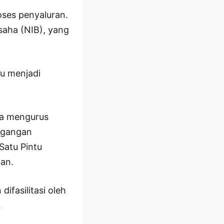
ses penyaluran.
aha (NIB), yang
u menjadi
ra mengurus
dagangan
Satu Pintu
an.
ifasilitasi oleh
.