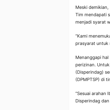
Meski demikian,
Tim mendapati s
menjadi syarat w
“Kami menemukan
prasyarat untuk
Menanggapi hal 
perizinan. Untu
(Disperindag) s
(DPMPTSP) di t
“Sesuai arahan I
Disperindag dan