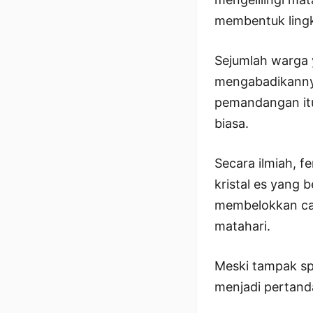
membentuk lingk
Sejumlah warga
mengabadikanny
pemandangan itu 
biasa.
Secara ilmiah, f
kristal es yang b
membelokkan cah
matahari.
Meski tampak sp
menjadi pertand