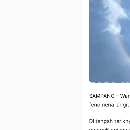
SAMPANG – Warga
fenomena langit 
Di tengah terik
mengelilingi mat