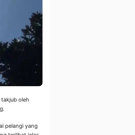
takjub oleh
g.
ai pelangi yang
g terlihat jelas