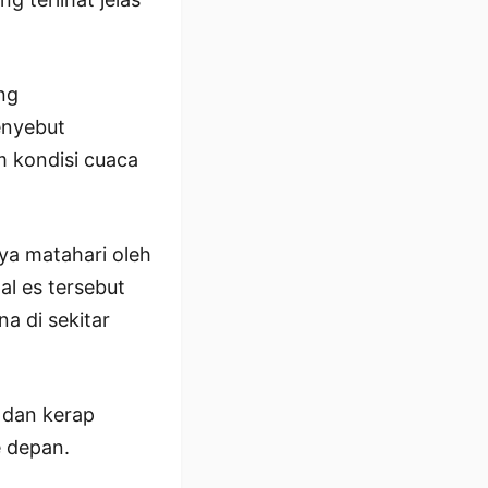
ng
enyebut
m kondisi cuaca
ya matahari oleh
tal es tersebut
 di sekitar
 dan kerap
 depan.