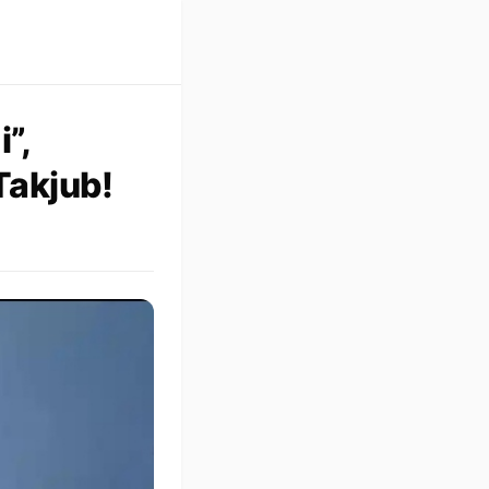
”,
Takjub!