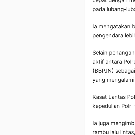
cepat dengan me
pada lubang-luba
Ia mengatakan b
pengendara lebi
Selain penangana
aktif antara Pol
(BBPJN) sebagai
yang mengalami
Kasat Lantas Po
kepedulian Polr
Ia juga mengimba
rambu lalu linta