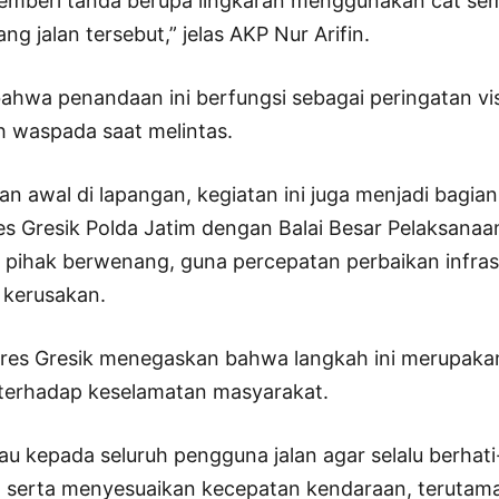
mberi tanda berupa lingkaran menggunakan cat sem
ng jalan tersebut,” jelas AKP Nur Arifin.
ahwa penandaan ini berfungsi sebagai peringatan vis
h waspada saat melintas.
n awal di lapangan, kegiatan ini juga menjadi bagian
res Gresik Polda Jatim dengan Balai Besar Pelaksanaa
 pihak berwenang, guna percepatan perbaikan infrast
 kerusakan.
lres Gresik menegaskan bahwa langkah ini merupaka
i terhadap keselamatan masyarakat.
u kepada seluruh pengguna jalan agar selalu berhati
s, serta menyesuaikan kecepatan kendaraan, terutama