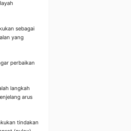
ilayah
akukan sebagai
alan yang
agar perbaikan
alah langkah
enjelang arus
lakukan tindakan