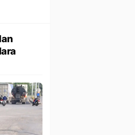
lan
dara