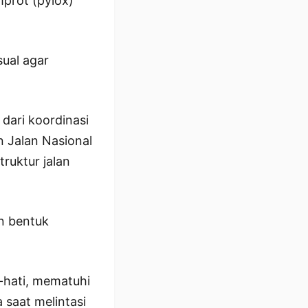
prot (pylox)
ual agar
 dari koordinasi
n Jalan Nasional
ruktur jalan
n bentuk
-hati, mematuhi
 saat melintasi