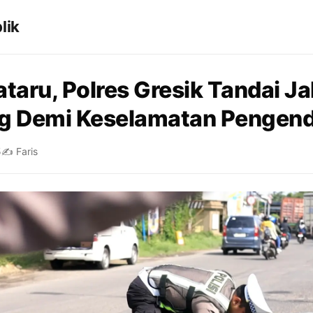
lik
taru, Polres Gresik Tandai Ja
g Demi Keselamatan Pengen
5
✍️ Faris