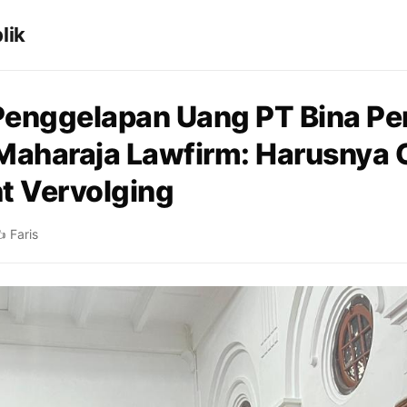
lik
enggelapan Uang PT Bina Pe
Maharaja Lawfirm: Harusnya 
t Vervolging
️ Faris