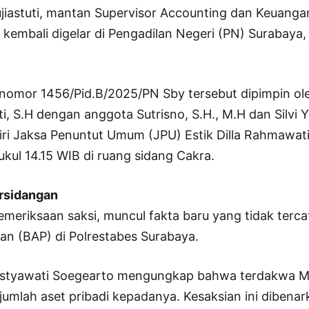
jiastuti, mantan Supervisor Accounting dan Keuanga
kembali digelar di Pengadilan Negeri (PN) Surabaya,
nomor 1456/Pid.B/2025/PN Sby tersebut dipimpin ole
i, S.H dengan anggota Sutrisno, S.H., M.H dan Silvi Ya
iri Jaksa Penuntut Umum (JPU) Estik Dilla Rahmawati,
ukul 14.15 WIB di ruang sidang Cakra.
ersidangan
eriksaan saksi, muncul fakta baru yang tidak tercat
an (BAP) di Polrestabes Surabaya.
listyawati Soegearto mengungkap bahwa terdakwa M
umlah aset pribadi kepadanya. Kesaksian ini dibena