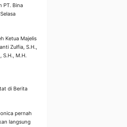
n PT. Bina
 Selasa
h Ketua Majelis
nti Zulfia, S.H.,
 S.H., M.H.
at di Berita
onica pernah
rkan langsung