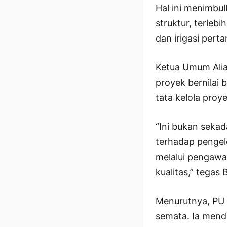
Hal ini menimbu
struktur, terleb
dan irigasi pert
Ketua Umum Alia
proyek bernilai 
tata kelola proye
“Ini bukan seka
terhadap pengel
melalui pengawas
kualitas,” tegas 
Menurutnya, PU 
semata. Ia mend