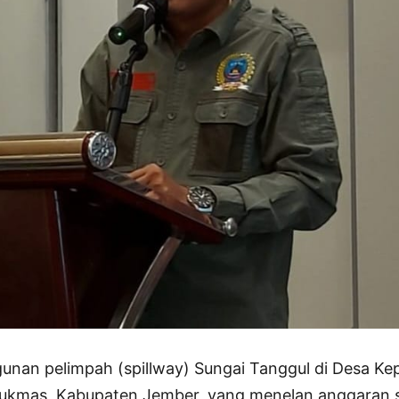
nan pelimpah (spillway) Sungai Tanggul di Desa Ke
kmas, Kabupaten Jember, yang menelan anggaran s