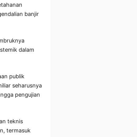
etahanan
gendalian banjir
ambruknya
sistemik dalam
an publik
iliar seharusnya
hingga pengujian
an teknis
en, termasuk