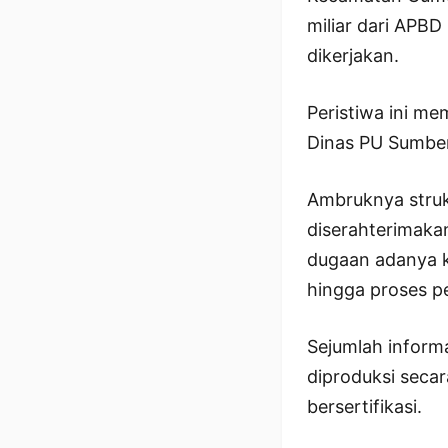
miliar dari APB
dikerjakan.
Peristiwa ini m
Dinas PU Sumber
Ambruknya strukt
diserahterimaka
dugaan adanya ke
hingga proses 
Sejumlah inform
diproduksi secar
bersertifikasi.