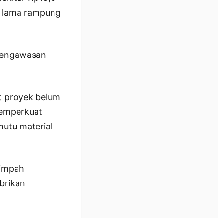
um lama rampung
 pengawasan
at proyek belum
memperkuat
mutu material
limpah
abrikan