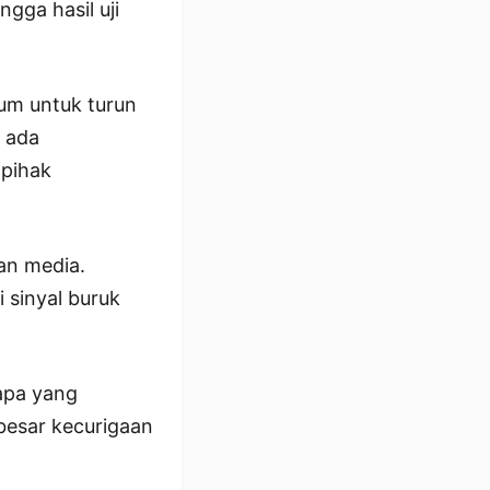
gga hasil uji
kum untuk turun
s ada
 pihak
an media.
 sinyal buruk
apa yang
besar kecurigaan